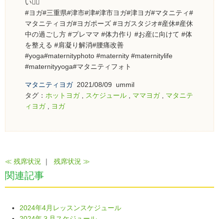
い🙇‍♀️
#ヨガ#三重県#津市#津#津市ヨガ#津ヨガ#マタニティ#
マタニティヨガ#ヨガポーズ #ヨガスタジオ#産休#産休
中の過ごし方 #プレママ #体力作り #お産に向けて #体
を整える #肩凝り解消#腰痛改善
#yoga#maternityphoto #maternity #maternitylife
#maternityyoga#マタニティフォト
マタニティヨガ
2021/08/09 ummil
タグ：
ホットヨガ
,
スケジュール
,
ママヨガ
,
マタニテ
ィヨガ
,
ヨガ
≪ 残席状況
｜
残席状況 ≫
関連記事
2024年4月レッスンスケジュール
2024年３月スケジュール