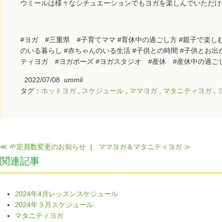
ウミールは様々なシチュエーションでもヨガを楽しんでいただけ
#ヨガ #三重県 #子育てママ #育休中の過ごし方 #親子で楽し
のいる暮らし #赤ちゃんのいる生活 #子供との時間 #子供とお出
ティヨガ #ヨガポーズ #ヨガスタジオ #産休 #産休中の過ご
2022/07/08 ummil
タグ：
ホットヨガ
,
スケジュール
,
ママヨガ
,
マタニティヨガ
,
≪ 🌱定員数変更のお知らせ
｜
ママヨガ＆マタニティヨガ ≫
関連記事
2024年4月レッスンスケジュール
2024年３月スケジュール
マタニティヨガ