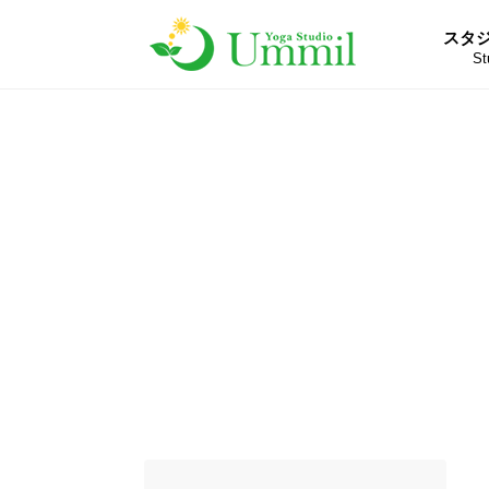
スタ
St