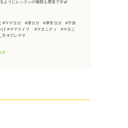
るようにレッスンの種類も豊富です🌿
む #ママヨガ #津ヨガ #津市ヨガ #子供
かけ #ママライフ #マタニティ #マタニ
し方 #プレママ
ヨガ