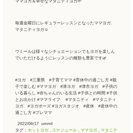
ママヨガ＆幸せなマタニティヨガ🌱
毎週金曜日にレギュラーレッスンとなったママヨガ、
マタニティヨガ☺️
ウミールは様々なシチュエーションでもヨガを楽しん
でいただけるようにレッスンの種類も豊富です🌿
#ヨガ #三重県 #子育てママ #育休中の過ごし方 #親
子で楽しむ #ママヨガ #津ヨガ #津市ヨガ #子供の
いる暮らし #赤ちゃんのいる生活 #子供との時間 #子供
とお出かけ #ママライフ #マタニティ #マタニティ
ヨガ #ヨガポーズ #ヨガスタジオ #産休 #産休中の
過ごし方 #プレママ
2022/06/17 ummil
タグ：
ホットヨガ
,
スケジュール
,
ママヨガ
,
マタニテ