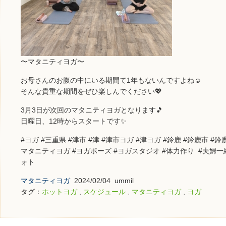
〜マタニティヨガ〜
お母さんのお腹の中にいる期間て1年もないんですよね☺️
そんな貴重な期間をぜひ楽しんでください💖
3月3日が次回のマタニティヨガとなります🎵
日曜日、12時からスタートです✨
#ヨガ #三重県 #津市 #津 #津市ヨガ #津ヨガ #鈴鹿 #鈴鹿市 #
マタニティヨガ #ヨガポーズ #ヨガスタジオ #体力作り #夫婦一緒に #y
ォト
マタニティヨガ
2024/02/04 ummil
タグ：
ホットヨガ
,
スケジュール
,
マタニティヨガ
,
ヨガ