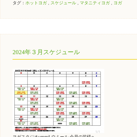
タグ：
ホットヨガ
,
スケジュール
,
マタニティヨガ
,
ヨガ
2024年３月スケジュール
ヨガスタジオummil-ウミール 会員の皆様へ