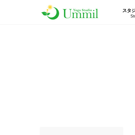
スタ
St