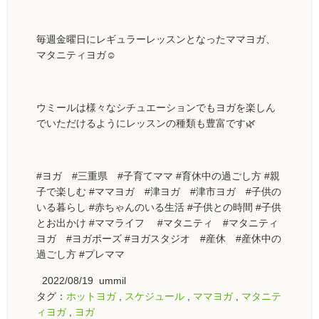
毎週金曜日にレギュラーレッスンとなったママヨガ、
マタニティヨガ☺️
ウミールは様々なシチュエーションでもヨガを楽しん
でいただけるようにレッスンの種類も豊富です🌿
#ヨガ #三重県 #子育てママ #育休中の過ごし方 #親
子で楽しむ #ママヨガ #津ヨガ #津市ヨガ #子供の
いる暮らし #赤ちゃんのいる生活 #子供との時間 #子供
とお出かけ #ママライフ #マタニティ #マタニティ
ヨガ #ヨガポーズ #ヨガスタジオ #産休 #産休中の
過ごし方 #プレママ
2022/08/19 ummil
タグ：
ホットヨガ
,
スケジュール
,
ママヨガ
,
マタニテ
ィヨガ
,
ヨガ