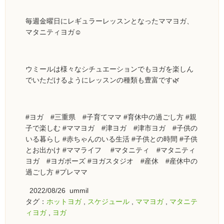
毎週金曜日にレギュラーレッスンとなったママヨガ、
マタニティヨガ☺️
ウミールは様々なシチュエーションでもヨガを楽しん
でいただけるようにレッスンの種類も豊富です🌿
#ヨガ #三重県 #子育てママ #育休中の過ごし方 #親
子で楽しむ #ママヨガ #津ヨガ #津市ヨガ #子供の
いる暮らし #赤ちゃんのいる生活 #子供との時間 #子供
とお出かけ #ママライフ #マタニティ #マタニティ
ヨガ #ヨガポーズ #ヨガスタジオ #産休 #産休中の
過ごし方 #プレママ
2022/08/26 ummil
タグ：
ホットヨガ
,
スケジュール
,
ママヨガ
,
マタニテ
ィヨガ
,
ヨガ