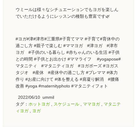
ウミールは様々なシチュエーションでもヨガを楽しん
でいただけるようにレッスンの種類も豊富です🌿
#ヨガ#津#津市#三重県#子育てママ #子育て#育休中の
過ごし方 #親子で楽しむ #ママヨガ #津ヨガ #津市
ヨガ #子供のいる暮らし #赤ちゃんのいる生活 #子供
との時間 #子供とお出かけ #ママライフ #yogapose#
マタニティ #マタニティヨガ #ヨガポーズ #ヨガス
タジオ #産休 #産休中の過ごし方 #プレママ #体力
作り #お産に向けて #体を整える #肩凝り解消 #腰痛
改善 #yoga #maternityphoto #マタニティフォト
2022/06/10 ummil
タグ：
ホットヨガ
,
スケジュール
,
ママヨガ
,
マタニテ
ィヨガ
,
ヨガ