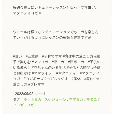
毎週金曜日にレギュラーレッスンとなったママヨガ、
マタニティヨガ☺️
ウミールは様々なシチュエーションでもヨガを楽しん
でいただけるようにレッスンの種類も豊富です🌿
#ヨガ #三重県 #子育てママ #育休中の過ごし方 #親
子で楽しむ #ママヨガ #津ヨガ #津市ヨガ #子供の
いる暮らし #赤ちゃんのいる生活 #子供との時間 #子供
とお出かけ #ママライフ #マタニティ #マタニティ
ヨガ #ヨガポーズ #ヨガスタジオ #産休 #産休中の
過ごし方 #プレママ
2022/09/02 ummil
タグ：
ホットヨガ
,
スケジュール
,
ママヨガ
,
マタニテ
ィヨガ
,
ヨガ